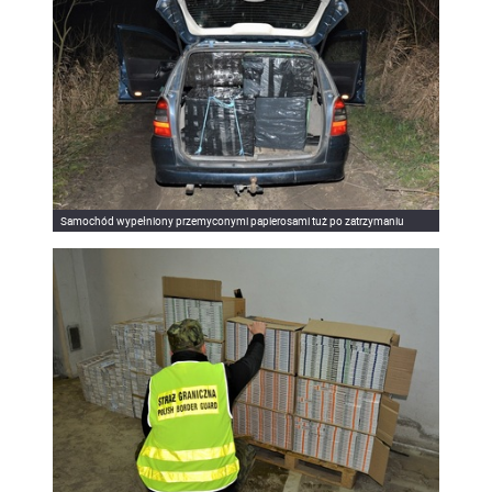
Samochód wypełniony przemyconymi papierosami tuż po zatrzymaniu