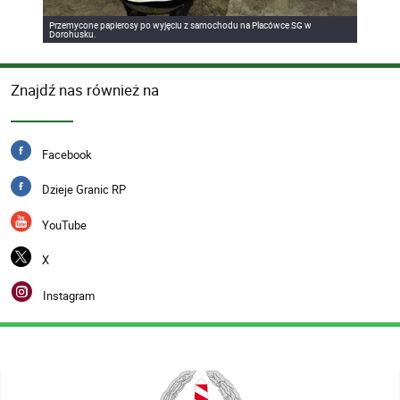
Przemycone papierosy po wyjęciu z samochodu na Placówce SG w
Dorohusku.
Znajdź nas również na
Facebook
Dzieje Granic RP
YouTube
X
Instagram