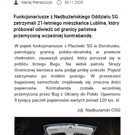
Maciej Pietraszczyk
30.11.2020
Funkcjonariusze z Nadbużańskiego Oddziału SG
zatrzymali 21-letniego mieszkańca Lublina, który
próbował odwieźć od granicy państwa
przemyconą wcześniej kontrabandę.
W piątek funkcjonariusze z Placówki SG w Dorohusku,
patrolujący granicę polsko-ukraińską
w powiecie
chełmskim
, zauważyli pojazd, który poruszał się w
pobliżu brzegu Bugu. Na widok patrolu Straży
Granicznej kierowca auta podjął próbę ucieczki. P
ojazd
zatrzymano p
o krótkim pościgu.
W przestrzeni
bagażowej samochodu znajdowały się znaczne ilości
papierosów. Kontrabanda została wcześniej
przemycona przez Bug z Ukrainy do Polski. Ujawniono
9 tysięcy paczek papierosów wartych ponad 120 tys. zł.
zdj. Nadbużański OSG