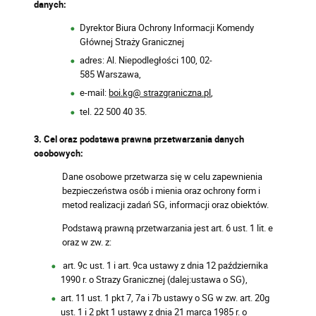
danych:
Dyrektor Biura Ochrony Informacji Komendy
Głównej Straży Granicznej
adres: Al. Niepodległości 100, 02-
585 Warszawa,
e-mail:
boi.kg@ strazgraniczna.pl
,
tel. 22 500 40 35.
3. Cel oraz podstawa prawna przetwarzania danych
osobowych:
Dane osobowe przetwarza się w celu zapewnienia
bezpieczeństwa osób i mienia oraz ochrony form i
metod realizacji zadań SG, informacji oraz obiektów.
Podstawą prawną przetwarzania jest art. 6 ust. 1 lit. e
oraz w zw. z:
art. 9c ust. 1 i art. 9ca ustawy z dnia 12 października
1990 r. o Strazy Granicznej (dalej:ustawa o SG),
art. 11 ust. 1 pkt 7, 7a i 7b ustawy o SG w zw. art. 20g
ust. 1 i 2 pkt 1 ustawy z dnia 21 marca 1985 r. o