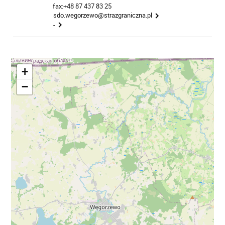
fax:+48 87 437 83 25
sdo.wegorzewo@strazgraniczna.pl
-
+
−