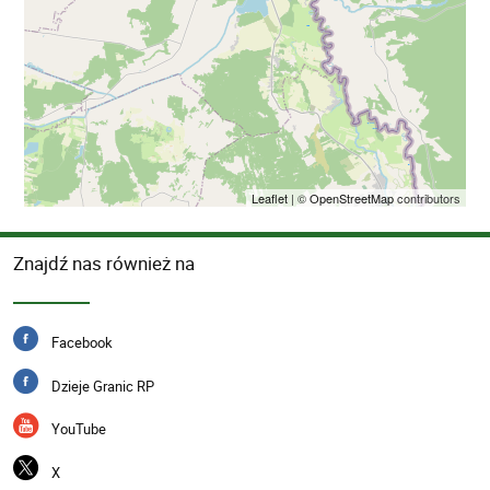
Leaflet
| ©
OpenStreetMap
contributors
Znajdź nas również na
Facebook
Dzieje Granic RP
YouTube
X