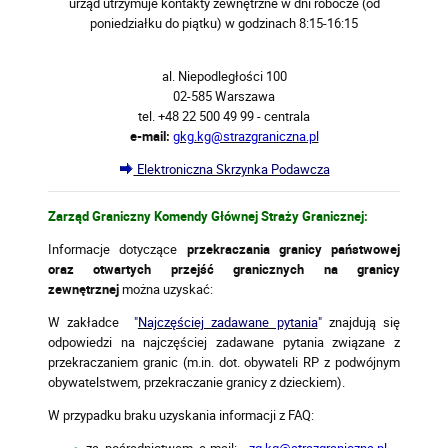
urząd utrzymuje kontakty zewnętrzne w dni robocze (od
poniedziałku do piątku) w godzinach 8:15-16:15
al. Niepodległości 100
02-585 Warszawa
tel. +48 22 500 49 99 - centrala
e-mail:
gkg.kg@strazgraniczna.pl
Elektroniczna Skrzynka Podawcza
Zarząd Graniczny Komendy Głównej Straży Granicznej:
Informacje dotyczące
przekraczania granicy państwowej
oraz otwartych przejść granicznych na granicy
zewnętrznej
można uzyskać:
W zakładce
"
Najczęściej zadawane pytania
"
znajdują się
odpowiedzi na najczęściej zadawane pytania związane z
przekraczaniem granic (m.in. dot. obywateli RP z podwójnym
obywatelstwem, przekraczanie granicy z dzieckiem).
W przypadku braku uzyskania informacji z FAQ:
za pośrednictwem e-mail:
zg.kg@strazgraniczna.pl