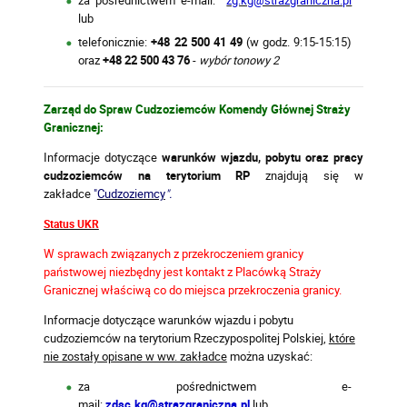
lub
telefonicznie:
+48 22 500 41 49
(w godz. 9:15-15:15)
oraz
+48 22 500 43 76
-
wybór tonowy 2
Zarząd do Spraw Cudzoziemców Komendy Głównej Straży
Granicznej:
Informacje dotyczące
warunków wjazdu, pobytu oraz pracy
cudzoziemców na terytorium RP
znajdują się w
zakładce
"
Cudzoziemcy
".
Status UKR
W sprawach związanych z przekroczeniem granicy
państwowej niezbędny jest kontakt z Placówką Straży
Granicznej właściwą co do miejsca przekroczenia granicy.
Informacje dotyczące warunków wjazdu i pobytu
cudzoziemców na terytorium Rzeczypospolitej Polskiej,
które
nie zostały opisane w ww. zakładce
można uzyskać:
za pośrednictwem e-
mail:
zdsc.kg@strazgraniczna.pl
lub