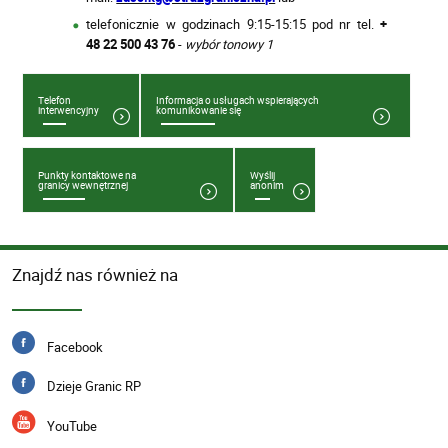
telefonicznie w godzinach 9:15-15:15 pod nr tel.
+
48 22 500 43 76
-
wybór tonowy 1
Telefon
Informacja o usługach wspierających
interwencyjny
komunikowanie się
Punkty kontaktowe na
Wyślij
granicy wewnętrznej
anonim
Znajdź nas również na
Facebook
Dzieje Granic RP
YouTube