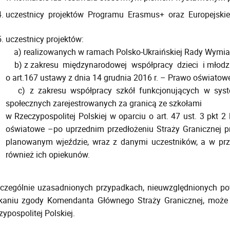
uczestnicy projektów Programu Erasmus+ oraz Europejskieg
uczestnicy projektów:
a) realizowanych w ramach Polsko-Ukraińskiej Rady Wymian
b) z zakresu międzynarodowej współpracy dzieci i młodzi
o art.167 ustawy z dnia 14 grudnia 2016 r. – Prawo oświatowe
c) z zakresu współpracy szkół funkcjonujących w syste
społecznych zarejestrowanych za granicą ze szkołami
w Rzeczypospolitej Polskiej w oparciu o art. 47 ust. 3 pkt 2
oświatowe –po uprzednim przedłożeniu Straży Granicznej pr
planowanym wjeździe, wraz z danymi uczestników, a w przy
również ich opiekunów.
czególnie uzasadnionych przypadkach, nieuwzględnionych pow
kaniu zgody Komendanta Głównego Straży Granicznej, może
ypospolitej Polskiej.