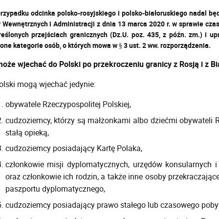
 przypadku odcinka polsko-rosyjskiego i polsko-białoruskiego nadal b
 Wewnętrznych i Administracji z dnia 13 marca 2020 r. w sprawie cz
reślonych przejściach granicznych (Dz.U. poz. 435, z późn. zm.) i 
one kategorie osób, o których mowa w § 3 ust. 2 ww. rozporządzenia.
oże wjechać do Polski po przekroczeniu granicy z Rosją i z Bia
olski mogą wjechać jedynie:
obywatele Rzeczypospolitej Polskiej,
cudzoziemcy, którzy są małżonkami albo dziećmi obywateli Rz
stałą opieką,
cudzoziemcy posiadający Kartę Polaka,
członkowie misji dyplomatycznych, urzędów konsularnych i
oraz członkowie ich rodzin, a także inne osoby przekraczając
paszportu dyplomatycznego,
cudzoziemcy posiadający prawo stałego lub czasowego pobytu 