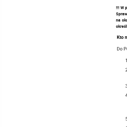
!!! W
Spraw
na ok
określ
Kto m
Do P