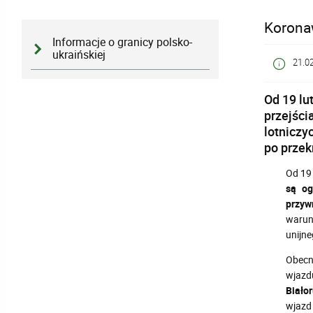
Koronaw
Informacje o granicy polsko-
ukraińskiej
21.0
Od 19 lu
przejści
lotniczy
po przek
Od 19 
są og
przyw
warun
unijn
Obecn
wjaz
Białor
wjazd