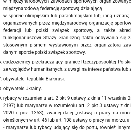
w międzynarodowych zawodach sportowych organizowanych n
międzynarodową federację sportową działającą
w sporcie olimpijskim lub paraolimpijskim lub, inną uznan
organizowanych przez międzynarodową organizację sportową
federacji lub polski związek sportowy, a także akre
funkcjonariuszowi Straży Granicznej faktu odbywania się 
stosownym pismem wystawionym przez organizatora za
danym sporcie polski związek sportowy.
cudzoziemcy przekraczający granicę Rzeczypospolitej Polsk
ze względów humanitarnych, z uwagi na interes państwa lub
obywatele Republiki Białorusi,
obywatele Ukrainy,
rybacy w rozumieniu art. 2 pkt 9 ustawy z dnia 11 września 20
2197) lub marynarze w rozumieniu art. 2 pkt 3 ustawy z dni
2020 r. poz. 1353), zwanej dalej „ustawą o pracy na mor
określonych w art. 46 lub art. 108 ustawy o pracy na morzu, a 
- marynarze lub rybacy udający się do portu, również innym