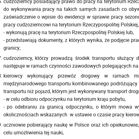
cudzoziemcy posiadający prawo do pracy na terytorium Rzeczy
do wykonywania pracy na takich samych zasadach co obywat
zaświadczenie o wpisie do ewidencji w sprawie pracy sezo
pracy cudzoziemcowi na terytorium Rzeczypospolitej Polskiej, 
- wykonują pracę na terytorium Rzeczpospolitej Polskiej lub,
- przedstawiają dokumenty, z których wynika, że podjęcie pra
granicy;
cudzoziemcy, którzy prowadzą środek transportu służący 
następuje w ramach czynności zawodowych polegających na t
kierowcy wykonujący przewóz drogowy w ramach mię
międzynarodowego transportu kombinowanego podróżujący t
transportu niż pojazd, którym jest wykonywany transport dro
- w celu odbioru odpoczynku na terytorium kraju pobytu,
- po odebraniu za granicą odpoczynku, o którym mowa wy
okolicznościach wskazanych w ustawie o czasie pracy kiero
uczniowie pobierający naukę w Polsce oraz ich opiekunowie,
celu umożliwienia tej nauki,