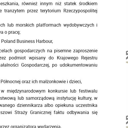
eszkania, również innym niż statek środkiem
e tranzytem przez terytorium Rzeczypospolitej
ach lub morskich platformach wydobywczych i
a o pracę;
e Poland Business Harbour,
 celach gospodarczych na pisemne zaproszenie
przez podmiot wpisany do Krajowego Rejestru
iałalności Gospodarczej, po udokumentowaniu
 Północnej oraz ich małżonkowie i dzieci,
m w międzynarodowym konkursie lub festiwalu
twową lub samorządową instytucję kultury, w
towanego dziennikarza albo opiekuna uczestnika
szowi Straży Granicznej faktu odbywania się
zez organizatora wydarzenia,