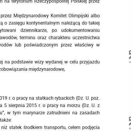
a terytorium Rzeczypospolitej Polskiej przez
ą przez Międzynarodowy Komitet Olimpijski albo
 o zasięgu kontynentalnym należącą do takiej
dytowani dziennikarze, po udokumentowaniu
zawodów, terminu oraz charakteru uczestnictwa
wodów lub poświadczonym przez właściwy w
iej na podstawie wizy wydanej w celu przyjazdu
 zobowiązania międzynarodowe,
19 r. o pracy na statkach rybackich (Dz. U. poz.
a 5 sierpnia 2015 r. o pracy na morzu (Dz. U. z
zu”, w tym marynarze zatrudnieni na zasadach
także:
 niż statek środkiem transportu, celem podjęcia