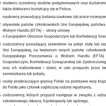
studenci, uczestnicy studiów podyplomowych oraz kształcenia
także doktoranci kształcący się w Polsce,
naukowcy prowadzący badania naukowe, lub prace rozwojowe
obywatele państw członkowskich Unii Europejskiej, państw
Wolnym Handlu (EFTA) – strony umowy
o Europejskim Obszarze Gospodarczym lub Konfederacji Szwajc
cudzoziemcy posiadający zezwolenie na pobyt stały lub ze
Unii Europejskiej, na terytorium innych państw członkowsk
Europejskiego Porozumienia o Wolnym Handlu (EFTA
Gospodarczym, Konfederacji Szwajcarskiej lub Zjednoczonego K
oraz ich małżonkowie i dzieci, w celu przejazdu przez ter
zamieszkania lub pobytu,
osoby przekraczające granicę Polski na podstawie wizy krajow
do Polski jako członek najbliższej rodziny repatrianta,
cudzoziemcy, których przyjazd następuje w związku z udzi
szkoleniowego, lekarza, fizjoterapeuty lub sędziego,