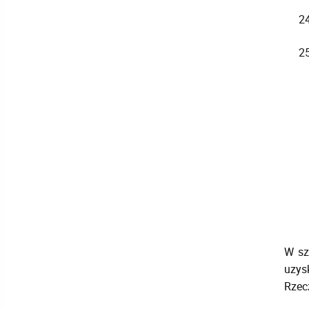
W sz
uzys
Rzecz