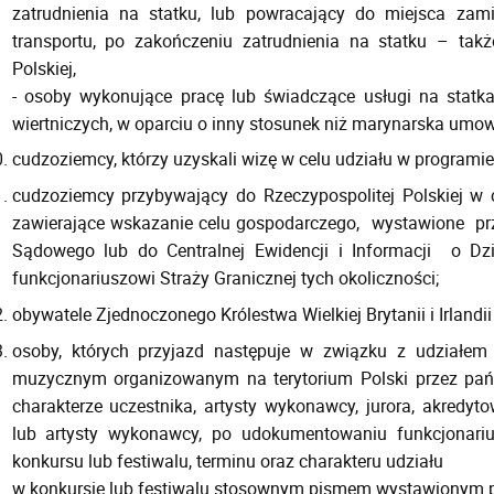
zatrudnienia na statku, lub powracający do miejsca zami
transportu, po zakończeniu zatrudnienia na statku – takż
Polskiej,
- osoby wykonujące pracę lub świadczące usługi na statk
wiertniczych, w oparciu o inny stosunek niż marynarska umow
cudzoziemcy, którzy uzyskali wizę w celu udziału w programi
cudzoziemcy przybywający do Rzeczypospolitej Polskiej w
zawierające wskazanie celu gospodarczego, wystawione 
Sądowego lub do Centralnej Ewidencji i Informacji o Dz
funkcjonariuszowi Straży Granicznej tych okoliczności;
obywatele Zjednoczonego Królestwa Wielkiej Brytanii i Irlandii
osoby, których przyjazd następuje w związku z udziałe
muzycznym organizowanym na terytorium Polski przez pańs
charakterze uczestnika, artysty wykonawcy, jurora, akredy
lub artysty wykonawcy, po udokumentowaniu funkcjonariu
konkursu lub festiwalu, terminu oraz charakteru udziału
w konkursie lub festiwalu stosownym pismem wystawionym pr