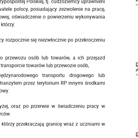
pospolitej Polskiej, tj. cudzoziemcy uprawnieni
ele polscy, posiadający zezwolenie na pracę,
nowej, oświadczenie o powierzeniu wykonywania
którzy:
cy rozpocznie się niezwłocznie po przekroczeniu
do przewozu osób lub towarów, a ich przejazd
ransporcie towarów lub przewozie osób,
dzynarodowego transportu drogowego lub
ranzytem przez terytorium RP innymi środkami
gowy:
żej, oraz po przerwie w świadczeniu pracy w
wców.
 którzy przekraczają granicę wraz z uczniami w