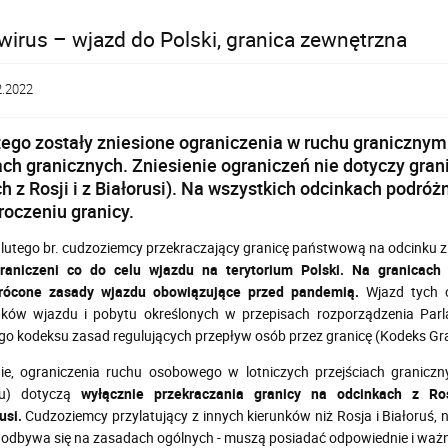
irus – wjazd do Polski, granica zewnętrzna
2.2022
tego zostały zniesione ograniczenia w ruchu granicznym 
ach granicznych. Zniesienie ograniczeń nie dotyczy grani
ch z Rosji i z Białorusi). Na wszystkich odcinkach podr
roczeniu granicy.
lutego br. cudzoziemcy przekraczający granicę państwową na odcinku z U
raniczeni co do celu wjazdu na terytorium Polski. Na granicach
rócone zasady wjazdu obowiązujące przed pandemią.
Wjazd tych 
ków wjazdu i pobytu określonych w przepisach rozporządzenia Parl
ego kodeksu zasad regulujących przepływ osób przez granicę (Kodeks Gr
ie, ograniczenia ruchu osobowego w lotniczych przejściach granicz
du) dotyczą
wyłącznie przekraczania granicy na odcinkach z Ros
usi.
Cudzoziemcy przylatujący z innych kierunków niż Rosja i Białoruś, n
 odbywa się na zasadach ogólnych - muszą posiadać odpowiednie i waż