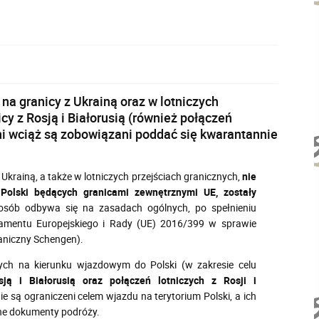
na granicy z Ukrainą oraz w lotniczych
cy z Rosją i Białorusią (również połączeń
óżni wciąż są zobowiązani poddać się kwarantannie
krainą, a także w lotniczych przejściach granicznych,
nie
 Polski będących granicami zewnętrznymi UE, zostały
osób odbywa się na zasadach ogólnych, po spełnieniu
amentu Europejskiego i Rady (UE) 2016/399 w sprawie
aniczny Schengen).
nych na kierunku wjazdowym do Polski (w zakresie celu
ją i Białorusią oraz połączeń lotniczych z Rosji i
ie są ograniczeni celem wjazdu na terytorium Polski, a ich
ne dokumenty podróży.