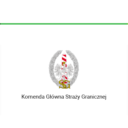
Komenda Główna Straży Granicznej