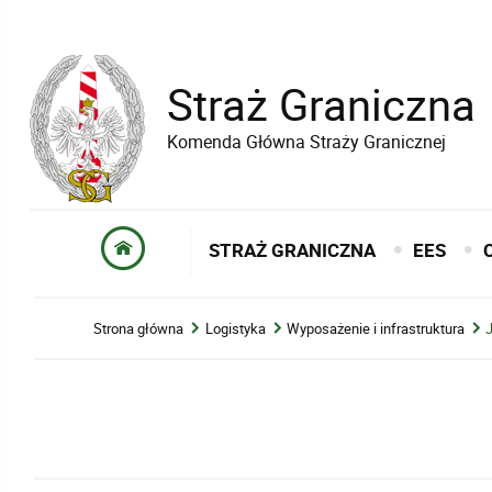
Straż Graniczna
Komenda Główna Straży Granicznej
STRAŻ GRANICZNA
EES
Strona główna
Logistyka
Wyposażenie i infrastruktura