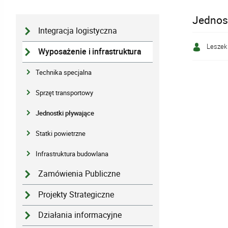
Jednost
Integracja logistyczna
Leszek
Wyposażenie i infrastruktura
Technika specjalna
Sprzęt transportowy
Jednostki pływające
Statki powietrzne
Infrastruktura budowlana
Zamówienia Publiczne
Projekty Strategiczne
Działania informacyjne