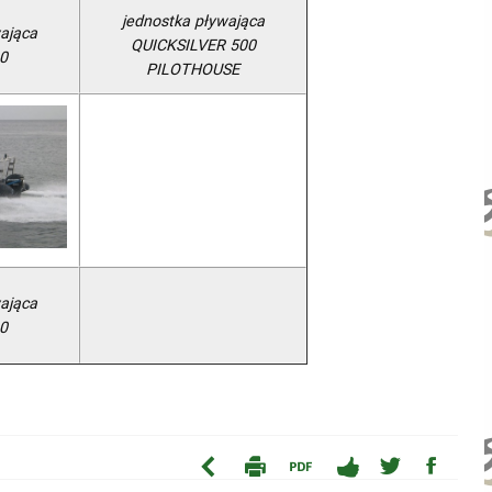
jednostka pływająca
ająca
QUICKSILVER 500
0
PILOTHOUSE
ająca
0