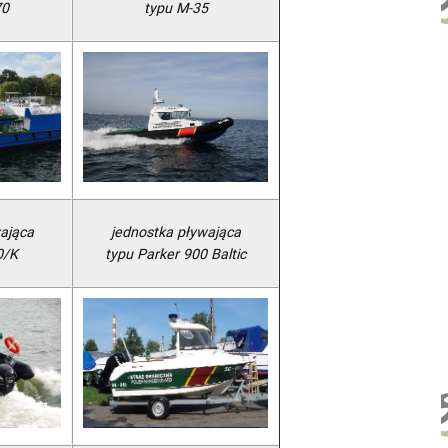
70
typu M-35
ająca
jednostka pływająca
0/K
typu Parker 900 Baltic