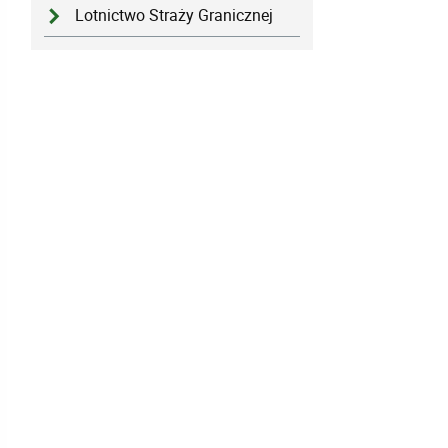
Lotnictwo Straży Granicznej