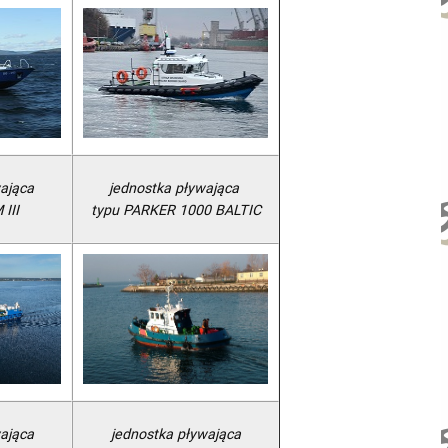
ająca
jednostka pływająca
 III
typu PARKER 1000 BALTIC
ająca
jednostka pływająca