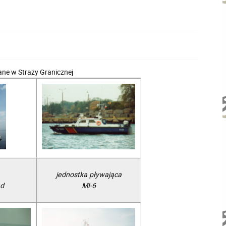
ne w Straży Granicznej
jednostka pływająca
ad
MI-6