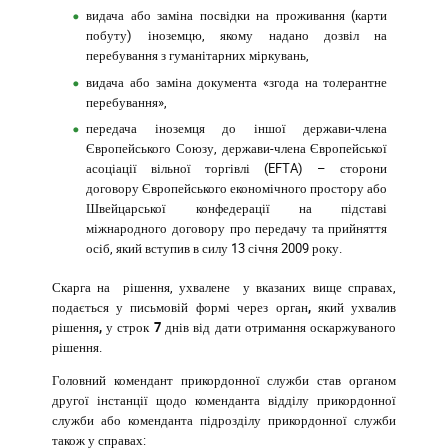
видача або заміна посвідки на проживання (карти
побуту) іноземцю, якому надано дозвіл на
перебування з гуманітарних міркувань,
видача або заміна документа «згода на толерантне
перебування»,
передача іноземця до іншої держави-члена
Європейського Союзу, держави-члена Європейської
асоціації вільної торгівлі (EFTA) – сторони
договору Європейського економічного простору або
Швейцарської конфедерації на підставі
міжнародного договору про передачу та прийняття
осіб, який вступив в силу 13 січня 2009 року.
Скарга
на
рішення, ухвалене
у вказаних вище справах,
подається у письмовій формі
через орган, який ухвалив
рішення, у строк 7 днів
від дати отримання оскаржуваного
рішення.
Головний комендант прикордонної служби
став органом
другої інстанції щодо коменданта відділу прикордонної
служби або коменданта підрозділу прикордонної служби
також у справах
: