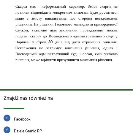
Скарга має неформальний характер. Зміст скарги не
повинен відповідати конкретним вимогам. Буде достатньо,
якщо з змісту випливатиме, що сторона незадоволена
рішенням. На рішення Головного коменданта прикордонної
служби, ухвалене піля закінчення провадження, можна
подати скаргу
до Воєводського адміністративного суду у
Варшаві у строк 30 днів від дати отримання
рішення.
Оскарження не затримує виконання рішення, однак і
Воєводський адміністративний суд, і орган, який ухвалив
рішення, може вірішити призупинити виконання рішення.
Znajdź nas również na
Facebook
Dzieje Granic RP