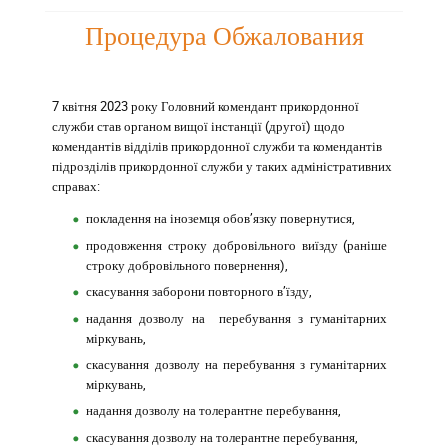
Процедура Обжалования
7 квітня 2023 року
Головний комендант прикордонної
служби
став
органом вищої інстанції (другої) щодо
комендантів відділів прикордонної служби та комендантів
підрозділів прикордонної служби у таких адміністративних
справах:
покладення на іноземця обов’язку повернутися,
продовження строку добровільного виїзду (раніше
строку добровільного повернення),
скасування заборони повторного в’їзду,
надання дозволу на перебування з гуманітарних
міркувань,
скасування дозволу на перебування з гуманітарних
міркувань,
надання дозволу на толерантне перебування,
скасування дозволу на толерантне перебування,