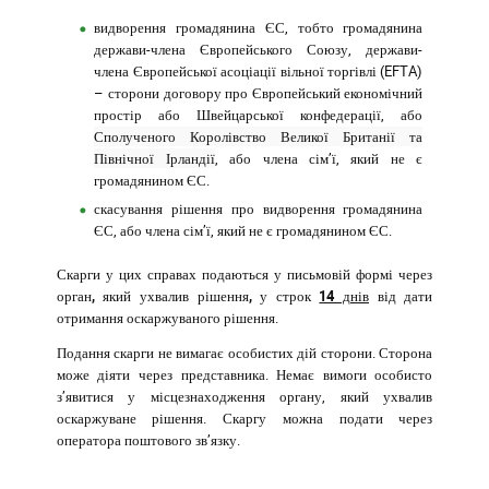
видворення громадянина ЄС, тобто громадянина
держави-члена Європейського Союзу, держави-
члена Європейської асоціації вільної торгівлі (EFTA)
– сторони договору про Європейський економічний
простір або Швейцарської конфедерації, або
Сполученого Королівство Великої Британії та
Північної Ірландії
, або члена сім’ї, який не є
громадянином ЄС.
скасування рішення про видворення громадянина
ЄС, або члена сім’ї, який не є громадянином ЄС.
Скарги у цих справах подаються
у письмовій формі через
орган, який ухвалив рішення, у строк
14 днів
від дати
отримання оскаржуваного рішення.
Подання скарги не вимагає особистих дій сторони
.
Сторона
може діяти через представника. Немає вимоги особисто
з’явитися у місцезнаходження органу, який ухвалив
оскаржуване рішення. Скаргу можна подати через
оператора поштового зв’язку.