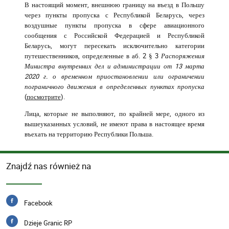
В настоящий момент, внешнюю границу на въезд в Польшу
через пункты пропуска с Республикой Беларусь, через
воздушные пункты пропуска в сфере авиационного
сообщения с Российской Федерацией и Республикой
Беларусь, могут пересекать исключительно категории
путешественников, определенные в аб. 2 § 3
Распоряжения
Министра внутренних дел и администрации от 13 марта
2020 г. о временном приостановлении или ограничении
пограничного движения в определенных пунктах пропуска
(
посмотрите
).
Лица, которые не выполняют, по крайней мере, одного из
вышеуказанных условий, не имеют права в настоящее время
въехать на территорию Республики Польша.
Znajdź nas również na
Facebook
Dzieje Granic RP