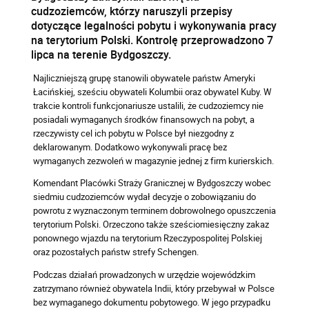
cudzoziemców, którzy naruszyli przepisy
dotyczące legalności pobytu i wykonywania pracy
na terytorium Polski. Kontrolę przeprowadzono 7
lipca na terenie Bydgoszczy.
Najliczniejszą grupę stanowili obywatele państw Ameryki
Łacińskiej, sześciu obywateli Kolumbii oraz obywatel Kuby. W
trakcie kontroli funkcjonariusze ustalili, że cudzoziemcy nie
posiadali wymaganych środków finansowych na pobyt, a
rzeczywisty cel ich pobytu w Polsce był niezgodny z
deklarowanym. Dodatkowo wykonywali pracę bez
wymaganych zezwoleń w magazynie jednej z firm kurierskich.
Komendant Placówki Straży Granicznej w Bydgoszczy wobec
siedmiu cudzoziemców wydał decyzje o zobowiązaniu do
powrotu z wyznaczonym terminem dobrowolnego opuszczenia
terytorium Polski. Orzeczono także sześciomiesięczny zakaz
ponownego wjazdu na terytorium Rzeczypospolitej Polskiej
oraz pozostałych państw strefy Schengen.
Podczas działań prowadzonych w urzędzie wojewódzkim
zatrzymano również obywatela Indii, który przebywał w Polsce
bez wymaganego dokumentu pobytowego. W jego przypadku