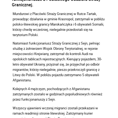
Granicznej.
Mundurowi z Placówki Straży Granicznej w Rutce-Tartak,
prowadząc działania w gminie Krasnopol, zatrzymali w pobliżu
polsko-litewskiej granicy Marokańczyka i 6 obywateli Somalii,
którzy chwilę wcześniej, nielegalnie przedostali się na
terytorium Polski.
Natomiast funkcjonariusz Straży Granicznej z Sejn, pełniąc
służbę z żołnierzem Wojsk Obrony Terytorialnej, w rejonie
miejscowości Krejwiany, zatrzymał do kontroli Audi na
opolskich tablicach rejestracyjnych. Kierujący pojazdem, 30-
letni obywatel Ukrainy, przyznał się, że przyjechał po odbiór
migrantów, którzy nielegalnie, pieszo przekroczyli granicę z
Litwy do Polski. W pobliżu pojazdu zatrzymano 5 obywateli
Afganistanu.
Kolejnych 4 mężczyzn, pochodzących z Afganistanu
zatrzymanych zostało w godzinach popołudniowych również
przez funkcjonariuszy z Sejn.
Wszyscy ujawnieni wczoraj migranci zostali przekazani w
ramach readmisji stronie litewskiej. Zatrzymany kurier