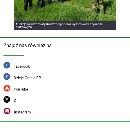
Funkcjonariusze Straży Granicznej podczas wykonywania czynności
służbowych
Znajdź nas również na
Facebook
Dzieje Granic RP
YouTube
X
Instagram