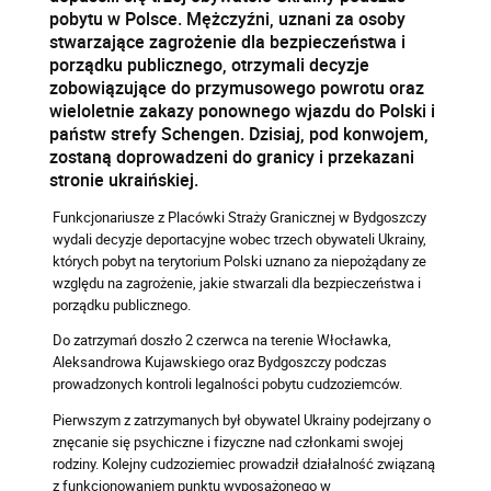
pobytu w Polsce. Mężczyźni, uznani za osoby
stwarzające zagrożenie dla bezpieczeństwa i
porządku publicznego, otrzymali decyzje
zobowiązujące do przymusowego powrotu oraz
wieloletnie zakazy ponownego wjazdu do Polski i
państw strefy Schengen. Dzisiaj, pod konwojem,
zostaną doprowadzeni do granicy i przekazani
stronie ukraińskiej.
Funkcjonariusze z Placówki Straży Granicznej w Bydgoszczy
wydali decyzje deportacyjne wobec trzech obywateli Ukrainy,
których pobyt na terytorium Polski uznano za niepożądany ze
względu na zagrożenie, jakie stwarzali dla bezpieczeństwa i
porządku publicznego.
Do zatrzymań doszło 2 czerwca na terenie Włocławka,
Aleksandrowa Kujawskiego oraz Bydgoszczy podczas
prowadzonych kontroli legalności pobytu cudzoziemców.
Pierwszym z zatrzymanych był obywatel Ukrainy podejrzany o
znęcanie się psychiczne i fizyczne nad członkami swojej
rodziny. Kolejny cudzoziemiec prowadził działalność związaną
z funkcjonowaniem punktu wyposażonego w