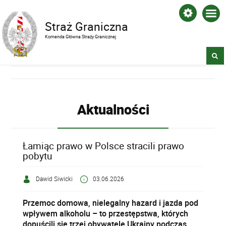
Straż Graniczna
Komenda Główna Straży Granicznej
Aktualności
Łamiąc prawo w Polsce stracili prawo
pobytu
Dawid Siwicki
03.06.2026
Przemoc domowa, nielegalny hazard i jazda pod
wpływem alkoholu – to przestępstwa, których
dopuścili się trzej obywatele Ukrainy podczas