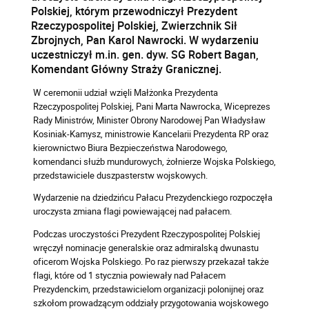
Polskiej, którym przewodniczył Prezydent
Rzeczypospolitej Polskiej, Zwierzchnik Sił
Zbrojnych, Pan Karol Nawrocki. W wydarzeniu
uczestniczył m.in. gen. dyw. SG Robert Bagan,
Komendant Główny Straży Granicznej.
W ceremonii udział wzięli Małżonka Prezydenta
Rzeczypospolitej Polskiej, Pani Marta Nawrocka, Wiceprezes
Rady Ministrów, Minister Obrony Narodowej Pan Władysław
Kosiniak-Kamysz, ministrowie Kancelarii Prezydenta RP oraz
kierownictwo Biura Bezpieczeństwa Narodowego,
komendanci służb mundurowych, żołnierze Wojska Polskiego,
przedstawiciele duszpasterstw wojskowych.
Wydarzenie na dziedzińcu Pałacu Prezydenckiego rozpoczęła
uroczysta zmiana flagi powiewającej nad pałacem.
Podczas uroczystości Prezydent Rzeczypospolitej Polskiej
wręczył nominacje generalskie oraz admiralską dwunastu
oficerom Wojska Polskiego. Po raz pierwszy przekazał także
flagi, które od 1 stycznia powiewały nad Pałacem
Prezydenckim, przedstawicielom organizacji polonijnej oraz
szkołom prowadzącym oddziały przygotowania wojskowego