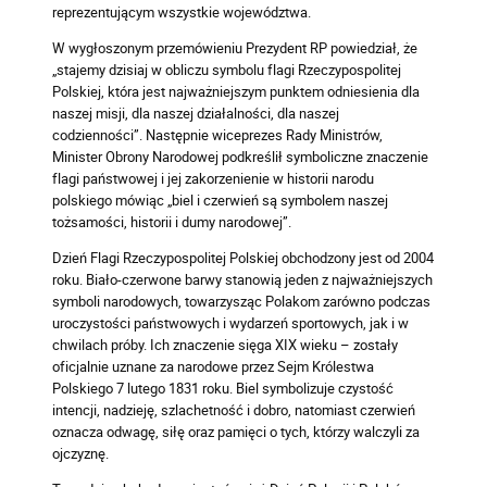
reprezentującym wszystkie województwa.
W wygłoszonym przemówieniu Prezydent RP powiedział, że
„stajemy dzisiaj w obliczu symbolu flagi Rzeczypospolitej
Polskiej, która jest najważniejszym punktem odniesienia dla
naszej misji, dla naszej działalności, dla naszej
codzienności”. Następnie wiceprezes Rady Ministrów,
Minister Obrony Narodowej podkreślił symboliczne znaczenie
flagi państwowej i jej zakorzenienie w historii narodu
polskiego mówiąc „biel i czerwień są symbolem naszej
tożsamości, historii i dumy narodowej”.
Dzień Flagi Rzeczypospolitej Polskiej obchodzony jest od 2004
roku. Biało-czerwone barwy stanowią jeden z najważniejszych
symboli narodowych, towarzysząc Polakom zarówno podczas
uroczystości państwowych i wydarzeń sportowych, jak i w
chwilach próby. Ich znaczenie sięga XIX wieku – zostały
oficjalnie uznane za narodowe przez Sejm Królestwa
Polskiego 7 lutego 1831 roku. Biel symbolizuje czystość
intencji, nadzieję, szlachetność i dobro, natomiast czerwień
oznacza odwagę, siłę oraz pamięci o tych, którzy walczyli za
ojczyznę.