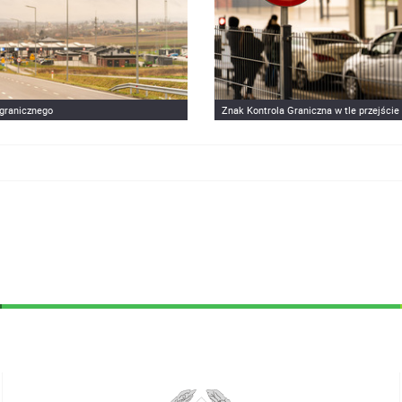
 granicznego
Znak Kontrola Graniczna w tle przejści