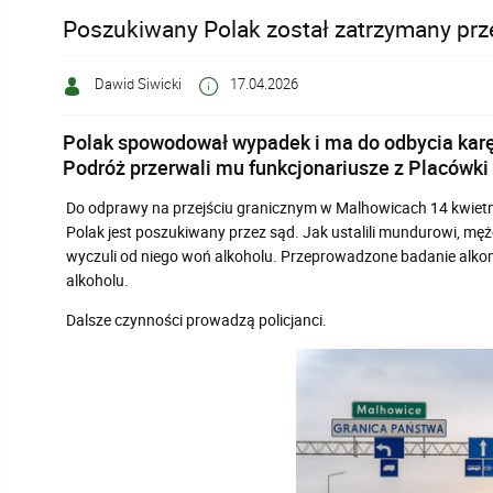
Poszukiwany Polak został zatrzymany prz
Dawid Siwicki
17.04.2026
Polak spowodował wypadek i ma do odbycia karę 
Podróż przerwali mu funkcjonariusze z Placówk
Do odprawy na przejściu granicznym w Malhowicach 14 kwietnia
Polak jest poszukiwany przez sąd. Jak ustalili mundurowi, m
wyczuli od niego woń alkoholu. Przeprowadzone badanie alko
alkoholu.
Dalsze czynności prowadzą policjanci.