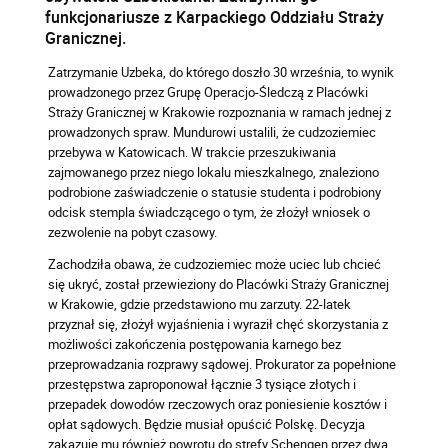
funkcjonariusze z Karpackiego Oddziału Straży
Granicznej.
Zatrzymanie Uzbeka, do którego doszło 30 września, to wynik
prowadzonego przez Grupę Operacjo-Śledczą z Placówki
Straży Granicznej w Krakowie rozpoznania w ramach jednej z
prowadzonych spraw. Mundurowi ustalili, że cudzoziemiec
przebywa w Katowicach. W trakcie przeszukiwania
zajmowanego przez niego lokalu mieszkalnego, znaleziono
podrobione zaświadczenie o statusie studenta i podrobiony
odcisk stempla świadczącego o tym, że złożył wniosek o
zezwolenie na pobyt czasowy.
Zachodziła obawa, że cudzoziemiec może uciec lub chcieć
się ukryć, został przewieziony do Placówki Straży Granicznej
w Krakowie, gdzie przedstawiono mu zarzuty. 22-latek
przyznał się, złożył wyjaśnienia i wyraził chęć skorzystania z
możliwości zakończenia postępowania karnego bez
przeprowadzania rozprawy sądowej. Prokurator za popełnione
przestępstwa zaproponował łącznie 3 tysiące złotych i
przepadek dowodów rzeczowych oraz poniesienie kosztów i
opłat sądowych. Będzie musiał opuścić Polskę. Decyzja
zakazuje mu również powrotu do strefy Schengen przez dwa