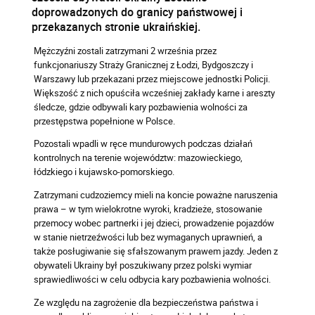
doprowadzonych do granicy państwowej i
przekazanych stronie ukraińskiej.
Mężczyźni zostali zatrzymani 2 września przez
funkcjonariuszy Straży Granicznej z Łodzi, Bydgoszczy i
Warszawy lub przekazani przez miejscowe jednostki Policji.
Większość z nich opuściła wcześniej zakłady karne i areszty
śledcze, gdzie odbywali kary pozbawienia wolności za
przestępstwa popełnione w Polsce.
Pozostali wpadli w ręce mundurowych podczas działań
kontrolnych na terenie województw: mazowieckiego,
łódzkiego i kujawsko-pomorskiego.
Zatrzymani cudzoziemcy mieli na koncie poważne naruszenia
prawa – w tym wielokrotne wyroki, kradzieże, stosowanie
przemocy wobec partnerki i jej dzieci, prowadzenie pojazdów
w stanie nietrzeźwości lub bez wymaganych uprawnień, a
także posługiwanie się sfałszowanym prawem jazdy. Jeden z
obywateli Ukrainy był poszukiwany przez polski wymiar
sprawiedliwości w celu odbycia kary pozbawienia wolności.
Ze względu na zagrożenie dla bezpieczeństwa państwa i