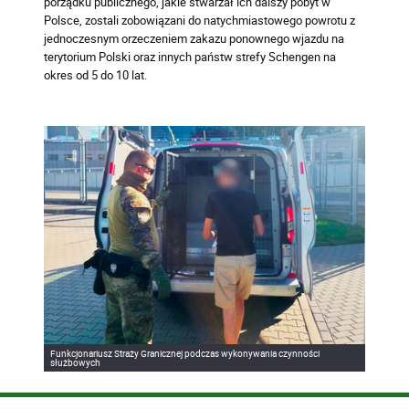
porządku publicznego, jakie stwarzał ich dalszy pobyt w
Polsce, zostali zobowiązani do natychmiastowego powrotu z
jednoczesnym orzeczeniem zakazu ponownego wjazdu na
terytorium Polski oraz innych państw strefy Schengen na
okres od 5 do 10 lat.
Funkcjonariusz Straży Granicznej podczas wykonywania czynności
służbowych