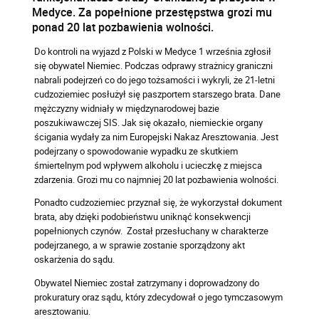
Medyce. Za popełnione przestępstwa grozi mu
ponad 20 lat pozbawienia wolności.
Do kontroli na wyjazd z Polski w Medyce 1 września zgłosił
się obywatel Niemiec. Podczas odprawy strażnicy graniczni
nabrali podejrzeń co do jego tożsamości i wykryli, że 21-letni
cudzoziemiec posłużył się paszportem starszego brata. Dane
mężczyzny widniały w międzynarodowej bazie
poszukiwawczej SIS. Jak się okazało, niemieckie organy
ścigania wydały za nim Europejski Nakaz Aresztowania. Jest
podejrzany o spowodowanie wypadku ze skutkiem
śmiertelnym pod wpływem alkoholu i ucieczkę z miejsca
zdarzenia. Grozi mu co najmniej 20 lat pozbawienia wolności.
Ponadto cudzoziemiec przyznał się, że wykorzystał dokument
brata, aby dzięki podobieństwu uniknąć konsekwencji
popełnionych czynów. Został przesłuchany w charakterze
podejrzanego, a w sprawie zostanie sporządzony akt
oskarżenia do sądu.
Obywatel Niemiec został zatrzymany i doprowadzony do
prokuratury oraz sądu, który zdecydował o jego tymczasowym
aresztowaniu.