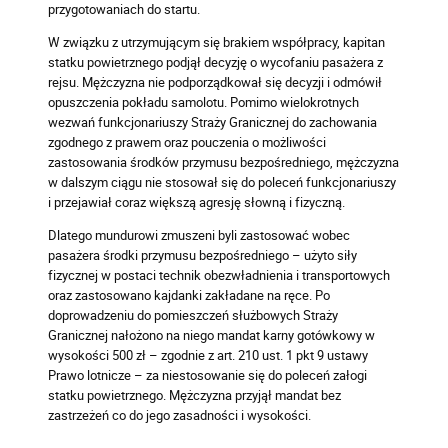
przygotowaniach do startu.
W związku z utrzymującym się brakiem współpracy, kapitan
statku powietrznego podjął decyzję o wycofaniu pasażera z
rejsu. Mężczyzna nie podporządkował się decyzji i odmówił
opuszczenia pokładu samolotu. Pomimo wielokrotnych
wezwań funkcjonariuszy Straży Granicznej do zachowania
zgodnego z prawem oraz pouczenia o możliwości
zastosowania środków przymusu bezpośredniego, mężczyzna
w dalszym ciągu nie stosował się do poleceń funkcjonariuszy
i przejawiał coraz większą agresję słowną i fizyczną.
Dlatego mundurowi zmuszeni byli zastosować wobec
pasażera środki przymusu bezpośredniego – użyto siły
fizycznej w postaci technik obezwładnienia i transportowych
oraz zastosowano kajdanki zakładane na ręce. Po
doprowadzeniu do pomieszczeń służbowych Straży
Granicznej nałożono na niego mandat karny gotówkowy w
wysokości 500 zł – zgodnie z art. 210 ust. 1 pkt 9 ustawy
Prawo lotnicze – za niestosowanie się do poleceń załogi
statku powietrznego. Mężczyzna przyjął mandat bez
zastrzeżeń co do jego zasadności i wysokości.