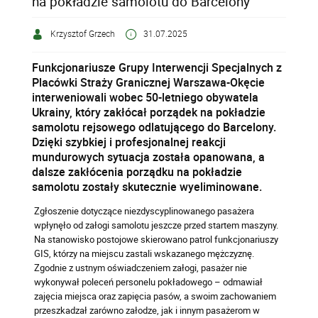
na pokładzie samolotu do Barcelony
Krzysztof Grzech
31.07.2025
Funkcjonariusze Grupy Interwencji Specjalnych z
Placówki Straży Granicznej Warszawa-Okęcie
interweniowali wobec 50-letniego obywatela
Ukrainy, który zakłócał porządek na pokładzie
samolotu rejsowego odlatującego do Barcelony.
Dzięki szybkiej i profesjonalnej reakcji
mundurowych sytuacja została opanowana, a
dalsze zakłócenia porządku na pokładzie
samolotu zostały skutecznie wyeliminowane.
Zgłoszenie dotyczące niezdyscyplinowanego pasażera
wpłynęło od załogi samolotu jeszcze przed startem maszyny.
Na stanowisko postojowe skierowano patrol funkcjonariuszy
GIS, którzy na miejscu zastali wskazanego mężczyznę.
Zgodnie z ustnym oświadczeniem załogi, pasażer nie
wykonywał poleceń personelu pokładowego – odmawiał
zajęcia miejsca oraz zapięcia pasów, a swoim zachowaniem
przeszkadzał zarówno załodze, jak i innym pasażerom w