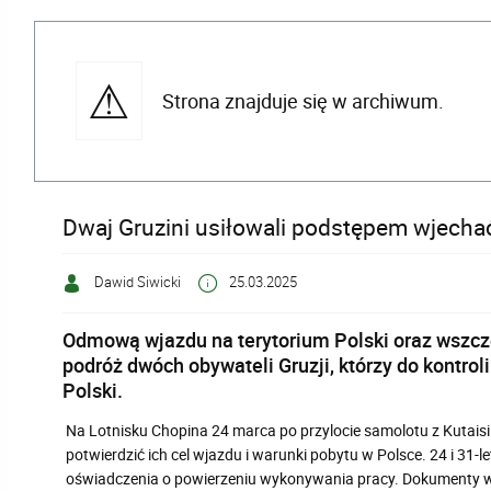
Strona znajduje się w archiwum.
Dwaj Gruzini usiłowali podstępem wjechać
Dawid Siwicki
25.03.2025
Odmową wjazdu na terytorium Polski oraz wszcz
podróż dwóch obywateli Gruzji, którzy do kontrol
Polski.
Na Lotnisku Chopina 24 marca po przylocie samolotu z Kutaisi d
potwierdzić ich cel wjazdu i warunki pobytu w Polsce. 24 i 31-
oświadczenia o powierzeniu wykonywania pracy. Dokumenty wzb