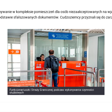
bywanie w kompleksie pomieszczeń dla osób niezaakceptowanych na wj
dstawie sfałszowanych dokumentów. Cudzoziemcy przyznali się do zar
Funkcjonariuszki Straży Granicznej podczas wykonywania czynności
służbowych