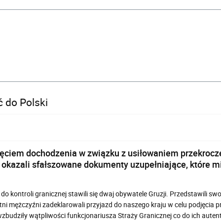
 do Polski
ęciem dochodzenia w związku z usiłowaniem przekrocze
i okazali sfałszowane dokumenty uzupełniające, które mi
o kontroli granicznej stawili się dwaj obywatele Gruzji. Przedstawili sw
letni mężczyźni zadeklarowali przyjazd do naszego kraju w celu podjęcia 
udziły wątpliwości funkcjonariusza Straży Granicznej co do ich autenty