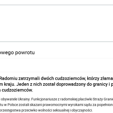
sowego powrotu
 Radomiu zatrzymali dwóch cudzoziemców, którzy złamali
 kraju. Jeden z nich został doprowadzony do granicy i
a cudzoziemców.
 obywatele Ukrainy. Funkcjonariusze z radomskiej placówki Straży Granic
ytu w Polsce zostali skazani prawomocnymi wyrokami sądu za popełnio
rzestępstwa przeciwko wolności seksualnej i obyczajności.