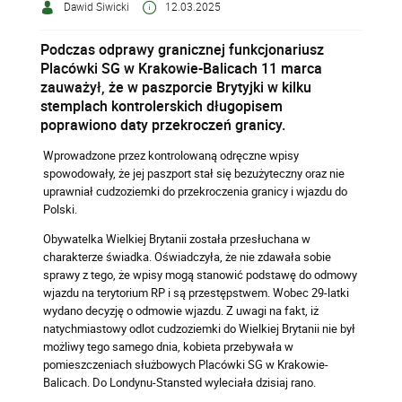
Dawid Siwicki
12.03.2025
Podczas odprawy granicznej funkcjonariusz
Placówki SG w Krakowie-Balicach 11 marca
zauważył, że w paszporcie Brytyjki w kilku
stemplach kontrolerskich długopisem
poprawiono daty przekroczeń granicy.
Wprowadzone przez kontrolowaną odręczne wpisy
spowodowały, że jej paszport stał się bezużyteczny oraz nie
uprawniał cudzoziemki do przekroczenia granicy i wjazdu do
Polski.
Obywatelka Wielkiej Brytanii została przesłuchana w
charakterze świadka. Oświadczyła, że nie zdawała sobie
sprawy z tego, że wpisy mogą stanowić podstawę do odmowy
wjazdu na terytorium RP i są przestępstwem. Wobec 29-latki
wydano decyzję o odmowie wjazdu. Z uwagi na fakt, iż
natychmiastowy odlot cudzoziemki do Wielkiej Brytanii nie był
możliwy tego samego dnia, kobieta przebywała w
pomieszczeniach służbowych Placówki SG w Krakowie-
Balicach. Do Londynu-Stansted wyleciała dzisiaj rano.