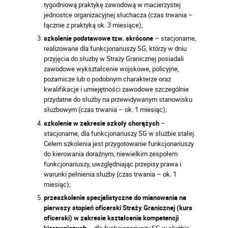
tygodniową praktykę zawodową w macierzystej
jednostce organizacyjnej słuchacza (czas trwania –
łącznie z praktyką ok. 3 miesiące);
szkolenie podstawowe tzw. skrócone
– stacjonarne,
realizowane dla funkcjonariuszy SG, którzy w dniu
przyjęcia do służby w Straży Granicznej posiadali
zawodowe wykształcenie wojskowe, policyjne,
pożarnicze lub o podobnym charakterze oraz
kwalifikacje i umiejętności zawodowe szczególnie
przydatne do służby na przewidywanym stanowisku
służbowym (czas trwania – ok. 1 miesiąc);
szkolenie w zakresie szkoły chorążych
–
stacjonarne, dla funkcjonariuszy SG w służbie stałej.
Celem szkolenia jest przygotowanie funkcjonariuszy
do kierowania doraźnym, niewielkim zespołem
funkcjonariuszy, uwzględniając przepisy prawa i
warunki pełnienia służby (czas trwania – ok. 1
miesiąc);
przeszkolenie specjalistyczne do mianowania na
pierwszy stopień oficerski Straży Granicznej (kurs
oficerski) w zakresie kształcenia kompetencji