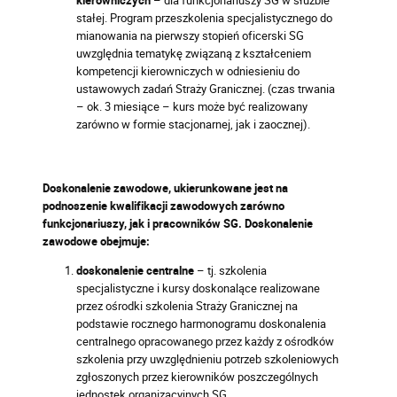
kierowniczych
– dla funkcjonariuszy SG w służbie
stałej. Program przeszkolenia specjalistycznego do
mianowania na pierwszy stopień oficerski SG
uwzględnia tematykę związaną z kształceniem
kompetencji kierowniczych w odniesieniu do
ustawowych zadań Straży Granicznej. (czas trwania
– ok. 3 miesiące – kurs może być realizowany
zarówno w formie stacjonarnej, jak i zaocznej).
Doskonalenie zawodowe, ukierunkowane jest na
podnoszenie kwalifikacji zawodowych zarówno
funkcjonariuszy, jak i pracowników SG. Doskonalenie
zawodowe obejmuje:
doskonalenie centralne
– tj. szkolenia
specjalistyczne i kursy doskonalące realizowane
przez ośrodki szkolenia Straży Granicznej na
podstawie rocznego harmonogramu doskonalenia
centralnego opracowanego przez każdy z ośrodków
szkolenia przy uwzględnieniu potrzeb szkoleniowych
zgłoszonych przez kierowników poszczególnych
jednostek organizacyjnych SG.