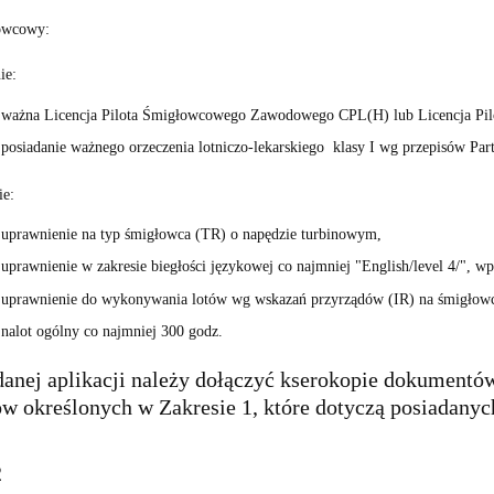
łowcowy:
ie:
ważna Licencja Pilota Śmigłowcowego Zawodowego CPL(H) lub Licencja Pi
posiadanie ważnego orzeczenia lotniczo-lekarskiego klasy I wg przepisów Pa
ie:
uprawnienie na typ śmigłowca (TR) o napędzie turbinowym,
uprawnienie w zakresie biegłości językowej co najmniej "English/level 4/", wpi
uprawnienie do wykonywania lotów wg wskazań przyrządów (IR) na śmigłow
nalot ogólny co najmniej 300 godz.
danej aplikacji należy dołączyć kserokopie dokument
 określonych w Zakresie 1, które dotyczą posiadanych
2