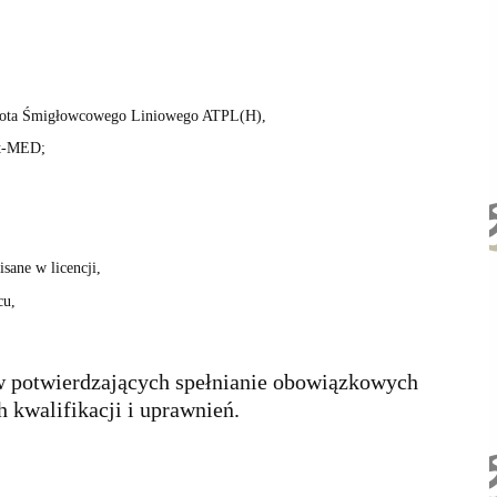
lota Śmigłowcowego Liniowego ATPL(H),
rt-MED;
sane w licencji,
cu,
ów potwierdzających spełnianie obowiązkowych
 kwalifikacji i uprawnień.