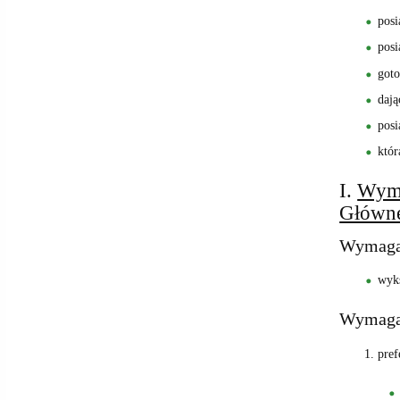
posi
posi
goto
dają
posi
któr
I.
Wyma
Główne
Wymagan
wyks
Wymagan
pref