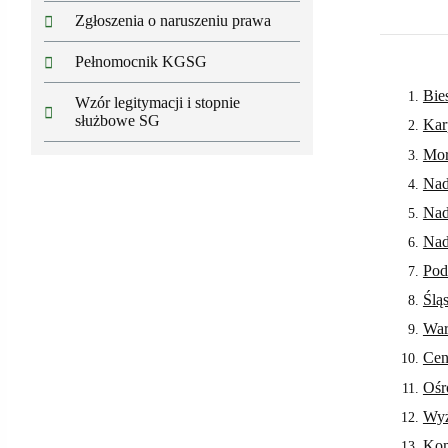
Zgłoszenia o naruszeniu prawa
Pełnomocnik KGSG
Bie
Wzór legitymacji i stopnie
służbowe SG
Kar
Mor
Nad
Nad
Nad
Pod
Ślą
War
Cen
Ośr
Wyż
Kom