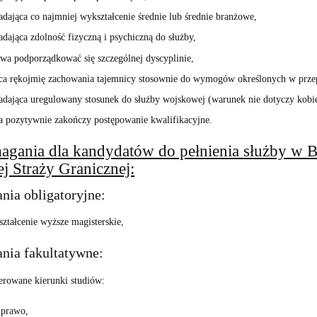
adająca co najmniej wykształcenie średnie lub średnie branżowe,
adająca zdolność fizyczną i psychiczną do służby,
wa podporządkować się szczególnej dyscyplinie,
ca rękojmię zachowania tajemnicy stosownie do wymogów określonych w przep
adająca uregulowany stosunek do służby wojskowej (warunek nie dotyczy kobi
a pozytywnie zakończy postępowanie kwalifikacyjne.
gania dla kandydatów do pełnienia służby w B
j Straży Granicznej:
ia obligatoryjne:
ztałcenie wyższe magisterskie,
ia fakultatywne:
erowane kierunki studiów:
prawo,