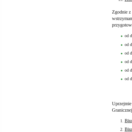
Zgodnie
z 
wstrzyman
przygotow
od d
od d
od d
od d
od d
od d
Uprzejmie
Granicznej
Biu
Biu