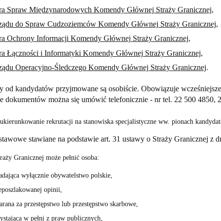
ra Spraw Międzynarodowych Komendy Głównej Straży Granicznej
,
ządu do Spraw Cudzoziemców Komendy Głównej Straży Granicznej
,
ra Ochrony Informacji Komendy Głównej Straży Granicznej
,
ra Łączności i Informatyki Komendy Głównej Straży Granicznej
,
ządu Operacyjno-Śledczego Komendy Głównej Straży Granicznej
.
y od kandydatów przyjmowane
są osobiście
. Obowiązuje wcześniejsze
ie dokumentów można się umówić telefonicznie
- nr tel. 22 500 4850,
ukierunkowanie rekrutacji na stanowiska specjalistyczne ww. pionach kandyda
awowe stawiane na podstawie art. 31 ustawy o Straży Granicznej z dni
raży Granicznej może pełnić osoba:
adająca wyłącznie obywatelstwo polskie,
eposzlakowanej opinii,
arana za przestępstwo lub przestępstwo skarbowe,
ystająca w pełni z praw publicznych,