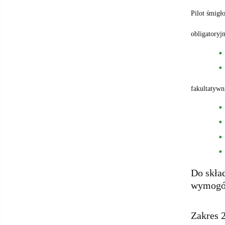
Pilot śmig
obligatoryjn
fakultatywn
Do skła
wymogów
Zakres 