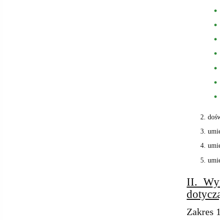
dośw
umie
umie
umie
II. Wy
dotyczą
Zakres 