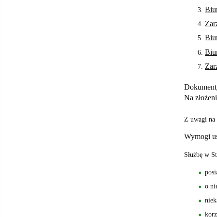
Biu
Zar
Biu
Biu
Zar
Dokument
Na złożen
Z uwagi na 
Wymogi ust
Służbę w St
posi
o ni
niek
korz