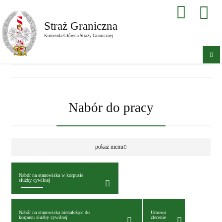
Straż Graniczna
Komenda Główna Straży Granicznej
Nabór do pracy
pokaż menu
Nabór na stanowiska w korpusie
służby cywilnej
Nabór na stanowiska nienależące do
Umowa
korpusu służby cywilnej
zlecenie