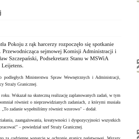
j
ła Pokoju z rąk harcerzy rozpoczęło się spotkanie
 Przewodnicząca sejmowej Komisji Administracji i
ław Szczepański, Podsekretarz Stanu w MSWiA
Leijetens.
żb podległych Ministerstwu Spraw Wewnętrznych i Administracji,
cy Straży Granicznej.
roku. Wskazał na skuteczną realizację zaplanowanych zadań, w tym
ypomniał również o nieprzewidzianych zadaniach, z którymi musiała
ej. „To zadanie wypełniliśmy również wzorowo" - dodał.
iałania, zaangażowania, kreatywności i dyspozycyjności wszystkich
racować” – powiedział szef Straży Granicznej.
o za codzienne wsparcie w ochronie granicy państwowej. Wyrazy