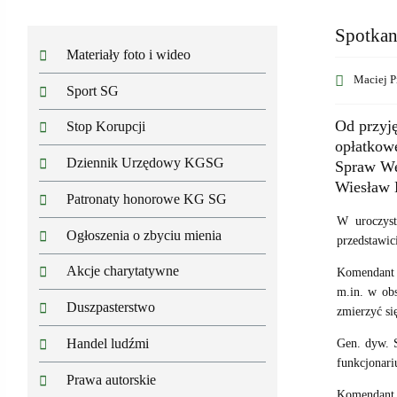
Spotkan
Materiały foto i wideo
Maciej P
Sport SG
Od przyję
Stop Korupcji
opłatkow
Dziennik Urzędowy KGSG
Spraw We
Wiesław 
Patronaty honorowe KG SG
W uroczyst
Ogłoszenia o zbyciu mienia
przedstawic
Akcje charytatywne
Komendant G
m.in. w obs
Duszpasterstwo
zmierzyć si
Handel ludźmi
Gen. dyw. S
funkcjonari
Prawa autorskie
Komendant 