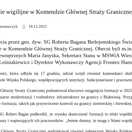
ie wigilijne w Komendzie Głównej Straży Graniczne
ietraszczyk
18.12.2025
cia przez gen. dyw. SG Roberta Bagana Betlejemskiego Świat
e w Komendzie Głównej Straży Granicznej. Obecni byli m.in.
wnętrznych Maria Janyska, Sekretarz Stanu w MSWiA Wies
Leśniakiewicz i Dyrektor Wykonawczy Agencji Frontex Hans 
ości, która odbyła się 17 grudnia, udział wzięli również komendanci słu
iele Wojska Polskiego, współpracujących instytucji, funkcjonariusze i pracowni
łówny Straży Granicznej podsumował kluczowe osiągnięcia formacji w 2025 
zarze modernizacji i rozbudowy infrastruktury na granicy z Białorusią. Prz
ę formacja, takich jak przywrócenie kontroli na granicy niemieckiej i litewski
G Robert Bagan podkreślił, że wysoka skuteczność formacji to efekt współdz
uszy i wspierających ich pracowników: „Jestem dumny, że mogę z Wami współp
Główny Straży Granicznej podziękował również żołnierzom Wojska Polskieg