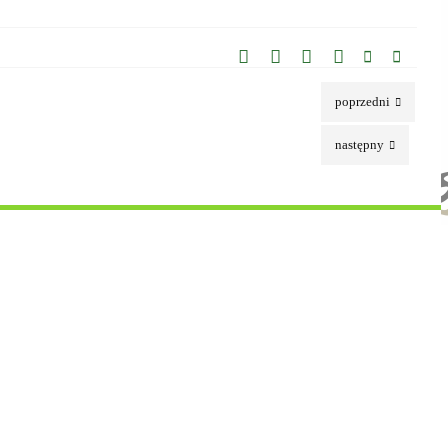
poprzedni
następny
Serwis Straży Granicznej
Ochrona danych osobowych
Newsletter
Polityka prywatności