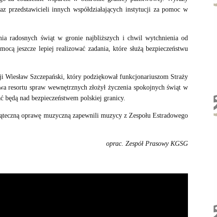
az przedstawicieli innych współdziałających instytucji za pomoc w
a radosnych świąt w gronie najbliższych i chwil wytchnienia od
ocą jeszcze lepiej realizować zadania, które służą bezpieczeństwu
ji Wiesław Szczepański, który podziękował funkcjonariuszom Straży
twa resortu spraw wewnętrznych złożył życzenia spokojnych świąt w
ać będą nad bezpieczeństwem polskiej granicy.
 Świąteczną oprawę muzyczną zapewnili muzycy z Zespołu Estradowego
oprac. Zespół Prasowy KGSG