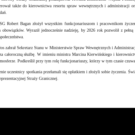
erował także do kierownictwa resortu spraw wewnętrznych i administracji or
adań.
SG Robert Bagan złożył wszystkim funkcjonariuszom i pracownikom życzeni
 obowiązków. Wyraził jednocześnie nadzieję, by 2026 rok pozwolił z pełną m
społeczeństwa.
łos zabrał Sekretarz Stanu w Ministerstwie Spraw Wewnętrznych i Administrac
za całoroczną służbę. W imieniu ministra Marcina Kierwińskiego i kierownic
tmosferze. Podkreślił przy tym rolę funkcjonariuszy, którzy w tym czasie czuw
nie uczestnicy spotkania przełamali się opłatkiem i złożyli sobie życzenia.
eprezentacyjnej Straży Granicznej.