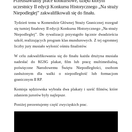
Przedstawiamy prace konkursowe, dzięki którym
uczestnicy II edycji Konkursu Historycznego „Na straży
Niepodległej” zakwalifikowali się do finału.
Tydzień temu w Komendzie Głównej Straży Granicznej rozegrał
się turniej finałowy II edycji Konkursu Historycznego „Na straży
Niepodległej”. Do rywalizacji przystąpiło łącznie dwadzieścia
szkół, realizujących program klas mundurowych. Z tej ogromnej
liczby jury musiało wyłonić ośmiu finalistów.
W celu zakwalifikowania się do finału każda drużyna musiała
nadesłać do KGSG plakat, film lub pracę multimedialną,
poświęcone Narodowemu Świętu Niepodległości, osobom
zasłużonym dla walki o niepodległość lub formacjom
granicznym II RP.
Komisja sędziowska wybrała dwa plakaty i sześć filmów, które
zdaniem jurorów były najlepsze.
Poniżej prezentujemy część zwycięskich prac.