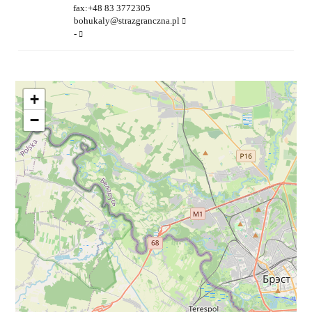
fax:+48 83 3772305
bohukaly@strazgranczna.pl
-
+
−