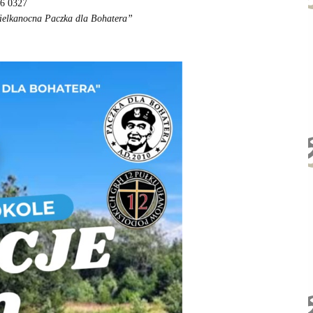
66 0327
ielkanocna Paczka dla Bohatera”