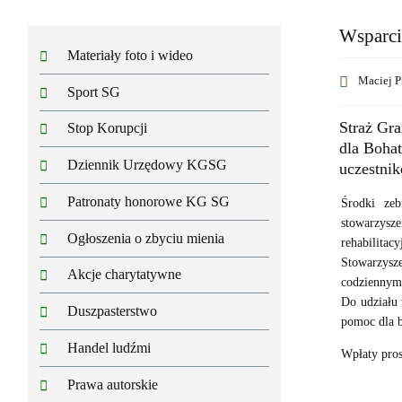
Wsparci
Materiały foto i wideo
Maciej P
Sport SG
Straż Gra
Stop Korupcji
dla Boha
Dziennik Urzędowy KGSG
uczestnik
Patronaty honorowe KG SG
Środki zeb
stowarzysze
Ogłoszenia o zbyciu mienia
rehabilitac
Stowarzysz
Akcje charytatywne
codziennym 
Do udziału 
Duszpasterstwo
pomoc dla b
Handel ludźmi
Wpłaty pro
Prawa autorskie