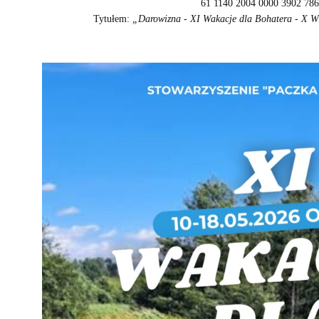
61 1140 2004 0000 3902 78
Tytułem:
„Darowizna - XI Wakacje dla Bohatera - X W