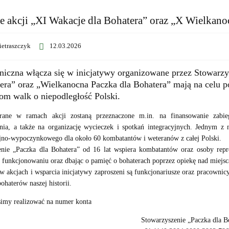
e akcji „XI Wakacje dla Bohatera” oraz „X Wielkano
ietraszczyk
12.03.2026
niczna włącza się w inicjatywy organizowane przez Stowarz
tera” oraz „Wielkanocna Paczka dla Bohatera” mają na celu
om walk o niepodległość Polski.
rane w ramach akcji zostaną przeznaczone m.in. na finansowanie zabieg
nia, a także na organizację wycieczek i spotkań integracyjnych. Jednym z
yjno-wypoczynkowego dla około 60 kombatantów i weteranów z całej Polski.
enie „Paczka dla Bohatera” od 16 lat wspiera kombatantów oraz osoby repr
funkcjonowaniu oraz dbając o pamięć o bohaterach poprzez opiekę nad miejs
w akcjach i wsparcia inicjatywy zaproszeni są funkcjonariusze oraz pracowni
ohaterów naszej historii.
simy realizować na numer konta
Stowarzyszenie „Paczka dla B