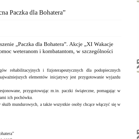
cna Paczka dla Bohatera”
yszenie „Paczka dla Bohatera”. Akcje „XI Wakacje
 pomoc weteranom i kombatantom, w szczególności
ów rehabilitacyjnych i fizjoterapeutycznych dla podopiecznych
 najważniejszych elementów inicjatywy jest przygotowanie wyjazdu
esjonowane, przygotowując m.in. paczki świąteczne, pomagając w
cami ich pochówku.
cy służb mundurowych, a także wszystkie osoby chcące włączyć się w
ohatera”