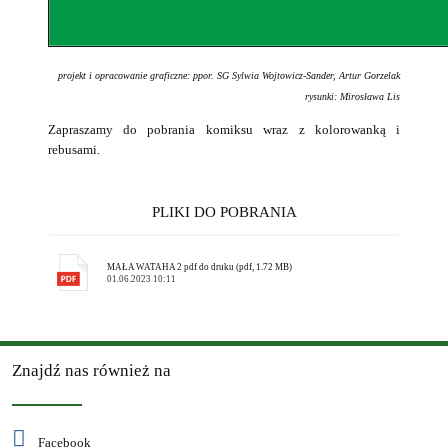
projekt i opracowanie graficzne: ppor. SG Sylwia Wojtowicz-Sander, Artur Gorzelak
rysunki: Mirosława Lis
Zapraszamy do pobrania komiksu wraz z kolorowanką i
rebusami.
PLIKI DO POBRANIA
MAŁA WATAHA 2 pdf do druku (pdf, 1.72 MB)
01.06.2023 10:11
Znajdź nas również na
Facebook