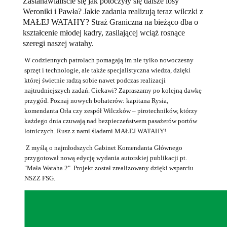
Zastanawialiście się jak potoczyły się dalsze losy
Weroniki i Pawła? Jakie zadania realizują teraz wilczki z
MAŁEJ WATAHY? Straż Graniczna na bieżąco dba o
kształcenie młodej kadry, zasilającej wciąż rosnące
szeregi naszej watahy.
W codziennych patrolach pomagają im nie tylko nowoczesny
sprzęt i technologie, ale także specjalistyczna wiedza, dzięki
której świetnie radzą sobie nawet podczas realizacji
najtrudniejszych zadań. Ciekawi? Zapraszamy po kolejną dawkę
przygód. Poznaj nowych bohaterów: kapitana Rysia,
komendanta Orła czy zespół Wilczków – pirotechników, którzy
każdego dnia czuwają nad bezpieczeństwem pasażerów portów
lotniczych. Rusz z nami śladami MAŁEJ WATAHY!
Z myślą o najmłodszych Gabinet Komendanta Głównego
przygotował nową edycję wydania autorskiej publikacji pt.
"Mała Wataha 2". Projekt został zrealizowany dzięki wsparciu
NSZZ FSG.