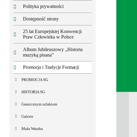
Polityka prywatności
Dostępność strony
25 lat Europejskiej Konwencji
Praw Człowieka w Polsce
Album Jubileuszowy „Historia
muzyką pisana”
Promocja i Tradycje Formacji
PROMOCJA SG
HISTORIA SG
Granicznym szlakiem
Galerie
Mała Wataha