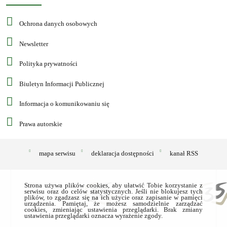
Ochrona danych osobowych
Newsletter
Polityka prywatności
Biuletyn Informacji Publicznej
Informacja o komunikowaniu się
Prawa autorskie
mapa serwisu
deklaracja dostępności
kanał RSS
Strona używa plików cookies, aby ułatwić Tobie korzystanie z
serwisu oraz do celów statystycznych. Jeśli nie blokujesz tych
plików, to zgadzasz się na ich użycie oraz zapisanie w pamięci
urządzenia. Pamiętaj, że możesz samodzielnie zarządzać
cookies, zmieniając ustawienia przeglądarki. Brak zmiany
ustawienia przeglądarki oznacza wyrażenie zgody.