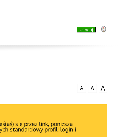
zaloguj
A
A
A
ś(aś) się przez link, poniższa
ch standardowy profil: login i