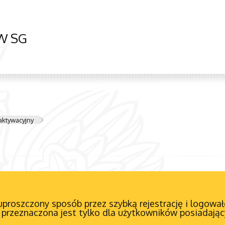
W SG
 aktywacyjny
 uproszczony sposób przez szybką rejestrację i logowałe
a przeznaczona jest tylko dla użytkowników posiadający