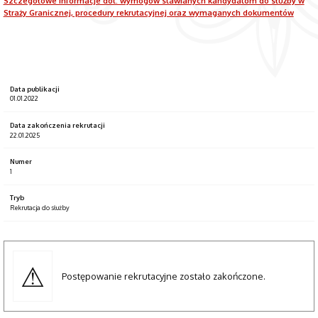
Szczegółowe informacje dot. wymogów stawianych kandydatom do służby w
Straży Granicznej, procedury rekrutacyjnej oraz wymaganych dokumentów
Data publikacji
01.01.2022
Data zakończenia rekrutacji
22.01.2025
Numer
1
Tryb
Rekrutacja do służby
Postępowanie rekrutacyjne zostało zakończone.