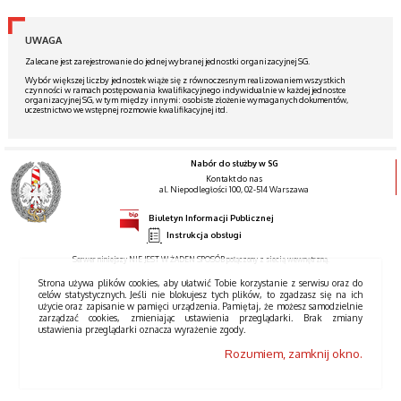
UWAGA
Zalecane jest zarejestrowanie do jednej wybranej jednostki organizacyjnej SG.
Wybór większej liczby jednostek wiąże się z równoczesnym realizowaniem wszystkich
czynności w ramach postępowania kwalifikacyjnego indywidualnie w każdej jednostce
organizacyjnej SG, w tym między innymi: osobiste złożenie wymaganych dokumentów,
uczestnictwo we wstępnej rozmowie kwalifikacyjnej itd.
Nabór do służby w SG
Kontakt do nas
al. Niepodległości 100, 02-514 Warszawa
Biuletyn Informacji Publicznej
Instrukcja obsługi
Serwer niniejszy NIE JEST W ŻADEN SPOSÓB połączony z siecią wewnętrzną.
Strona używa plików cookies, aby ułatwić Tobie korzystanie z serwisu oraz do
celów statystycznych. Jeśli nie blokujesz tych plików, to zgadzasz się na ich
użycie oraz zapisanie w pamięci urządzenia. Pamiętaj, że możesz samodzielnie
zarządzać cookies, zmieniając ustawienia przeglądarki. Brak zmiany
ustawienia przeglądarki oznacza wyrażenie zgody.
Rozumiem, zamknij okno.