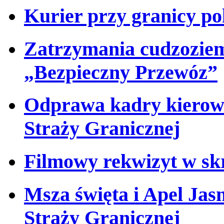
Kurier przy granicy pol
Zatrzymania cudzoziem
„Bezpieczny Przewóz”
Odprawa kadry kierown
Straży Granicznej
Filmowy rekwizyt w s
Msza święta i Apel Jasn
Straży Granicznej