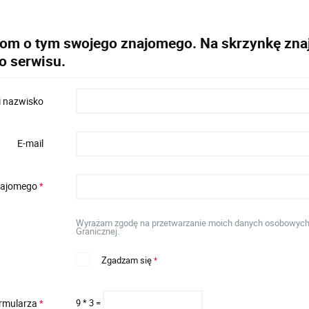
dom o tym swojego znajomego. Na skrzynkę znaj
o serwisu.
i nazwisko
E-mail
znajomego
*
Wyrażam zgodę na przetwarzanie moich danych osobowych w
Granicznej.
Zgadzam się
*
ormularza
9 * 3 =
*