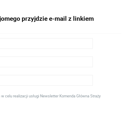
omego przyjdzie e-mail z linkiem
 celu realizacji usługi Newsletter Komenda Główna Straży