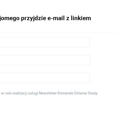
omego przyjdzie e-mail z linkiem
 celu realizacji usługi Newsletter Komenda Główna Straży