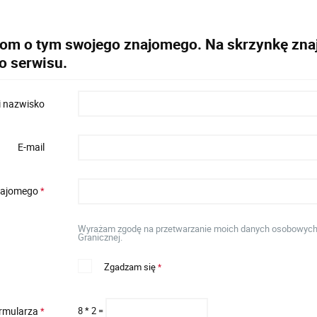
dom o tym swojego znajomego. Na skrzynkę znaj
o serwisu.
i nazwisko
E-mail
znajomego
*
Wyrażam zgodę na przetwarzanie moich danych osobowych w
Granicznej.
Zgadzam się
*
ormularza
8 * 2 =
*