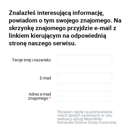
Znalazłeś interesującą informację,
powiadom o tym swojego znajomego. Na
skrzynkę znajomego przyjdzie e-mail z
linkiem kierującym na odpowiednią
stronę naszego serwisu.
Twoje imię i nazwisko
E-mail
Adres e-mail
znajomego
*
Wyrażam zgodę na przetwarzanie
moich danych osobowych w celu
realizacji usługi Newsletter
Komenda Główna Straży Granicznej.