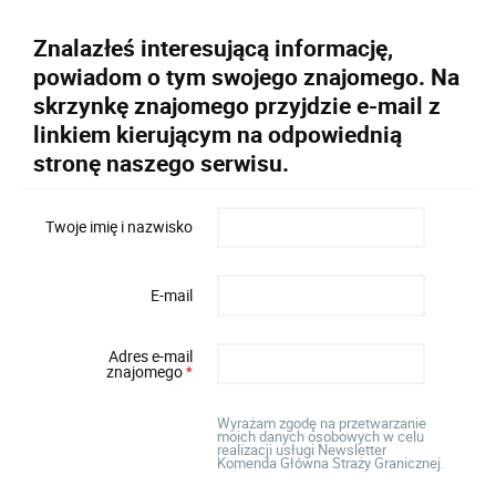
Znalazłeś interesującą informację,
powiadom o tym swojego znajomego. Na
skrzynkę znajomego przyjdzie e-mail z
linkiem kierującym na odpowiednią
stronę naszego serwisu.
Twoje imię i nazwisko
E-mail
Adres e-mail
znajomego
*
Wyrażam zgodę na przetwarzanie
moich danych osobowych w celu
realizacji usługi Newsletter
Komenda Główna Straży Granicznej.