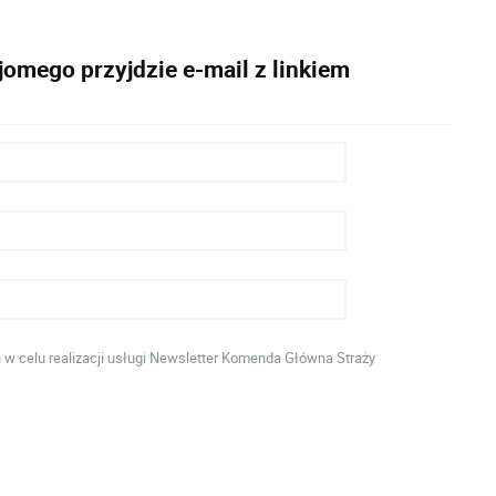
omego przyjdzie e-mail z linkiem
 celu realizacji usługi Newsletter Komenda Główna Straży