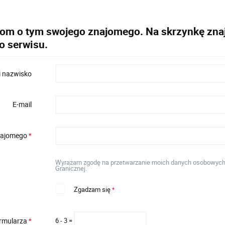
dom o tym swojego znajomego. Na skrzynkę znaj
o serwisu.
i nazwisko
E-mail
znajomego
*
Wyrażam zgodę na przetwarzanie moich danych osobowych w
Granicznej.
Zgadzam się
*
ormularza
6 - 3 =
*