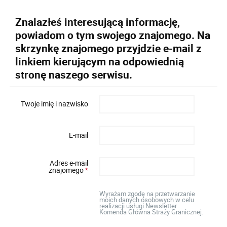
Znalazłeś interesującą informację,
powiadom o tym swojego znajomego. Na
skrzynkę znajomego przyjdzie e-mail z
linkiem kierującym na odpowiednią
stronę naszego serwisu.
Twoje imię i nazwisko
E-mail
Adres e-mail
znajomego
*
Wyrażam zgodę na przetwarzanie
moich danych osobowych w celu
realizacji usługi Newsletter
Komenda Główna Straży Granicznej.