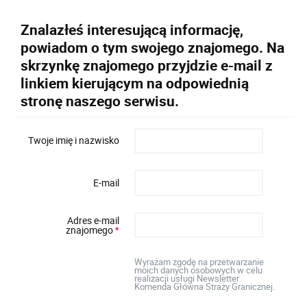
Znalazłeś interesującą informację,
powiadom o tym swojego znajomego. Na
skrzynkę znajomego przyjdzie e-mail z
linkiem kierującym na odpowiednią
stronę naszego serwisu.
Twoje imię i nazwisko
E-mail
Adres e-mail
znajomego
*
Wyrażam zgodę na przetwarzanie
moich danych osobowych w celu
realizacji usługi Newsletter
Komenda Główna Straży Granicznej.