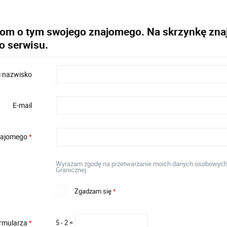
dom o tym swojego znajomego. Na skrzynkę znaj
o serwisu.
i nazwisko
E-mail
znajomego
*
Wyrażam zgodę na przetwarzanie moich danych osobowych w
Granicznej.
Zgadzam się
*
ormularza
5 - 2 =
*