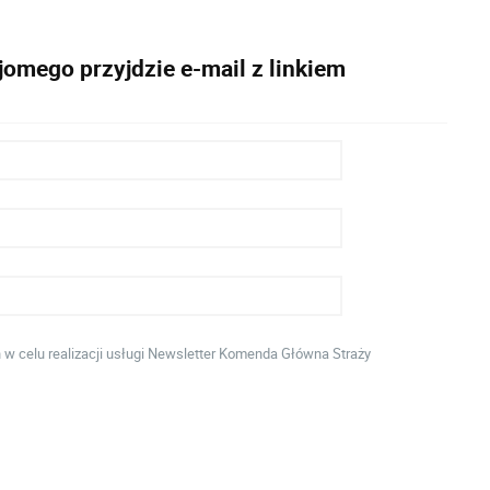
omego przyjdzie e-mail z linkiem
 celu realizacji usługi Newsletter Komenda Główna Straży