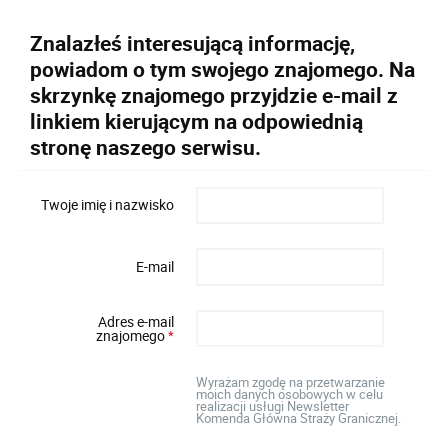
Znalazłeś interesującą informację,
powiadom o tym swojego znajomego. Na
skrzynkę znajomego przyjdzie e-mail z
linkiem kierującym na odpowiednią
stronę naszego serwisu.
Twoje imię i nazwisko
E-mail
Adres e-mail
znajomego
*
Wyrażam zgodę na przetwarzanie
moich danych osobowych w celu
realizacji usługi Newsletter
Komenda Główna Straży Granicznej.