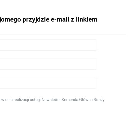
omego przyjdzie e-mail z linkiem
 celu realizacji usługi Newsletter Komenda Główna Straży