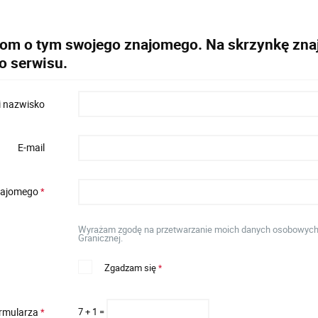
dom o tym swojego znajomego. Na skrzynkę znaj
o serwisu.
i nazwisko
E-mail
znajomego
*
Wyrażam zgodę na przetwarzanie moich danych osobowych w
Granicznej.
Zgadzam się
*
ormularza
7 + 1 =
*