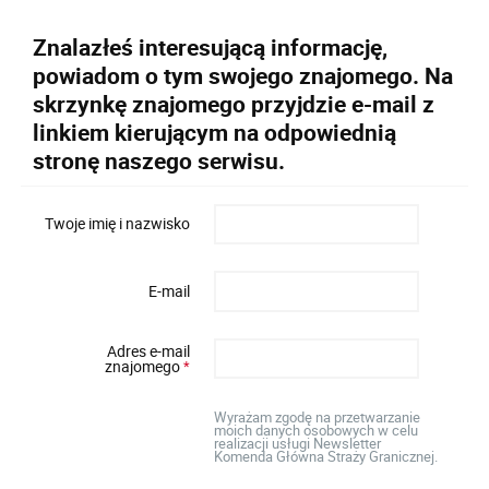
Znalazłeś interesującą informację,
powiadom o tym swojego znajomego. Na
skrzynkę znajomego przyjdzie e-mail z
linkiem kierującym na odpowiednią
stronę naszego serwisu.
Twoje imię i nazwisko
E-mail
Adres e-mail
znajomego
*
Wyrażam zgodę na przetwarzanie
moich danych osobowych w celu
realizacji usługi Newsletter
Komenda Główna Straży Granicznej.