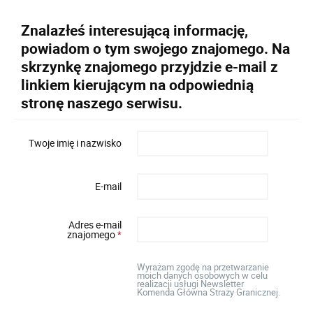
Znalazłeś interesującą informację,
powiadom o tym swojego znajomego. Na
skrzynkę znajomego przyjdzie e-mail z
linkiem kierującym na odpowiednią
stronę naszego serwisu.
Twoje imię i nazwisko
E-mail
Adres e-mail
znajomego
*
Wyrażam zgodę na przetwarzanie
moich danych osobowych w celu
realizacji usługi Newsletter
Komenda Główna Straży Granicznej.