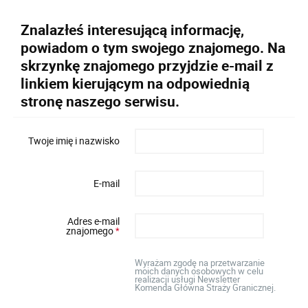
Znalazłeś interesującą informację,
powiadom o tym swojego znajomego. Na
skrzynkę znajomego przyjdzie e-mail z
linkiem kierującym na odpowiednią
stronę naszego serwisu.
Twoje imię i nazwisko
E-mail
Adres e-mail
znajomego
*
Wyrażam zgodę na przetwarzanie
moich danych osobowych w celu
realizacji usługi Newsletter
Komenda Główna Straży Granicznej.