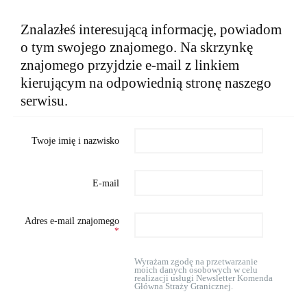
Znalazłeś interesującą informację, powiadom
o tym swojego znajomego. Na skrzynkę
znajomego przyjdzie e-mail z linkiem
kierującym na odpowiednią stronę naszego
serwisu.
Twoje imię i nazwisko
E-mail
Adres e-mail znajomego
*
Wyrażam zgodę na przetwarzanie
moich danych osobowych w celu
realizacji usługi Newsletter Komenda
Główna Straży Granicznej.