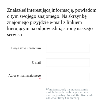
Znalazłeś interesującą informację, powiadom
o tym swojego znajomego. Na skrzynkę
znajomego przyjdzie e-mail z linkiem
kierującym na odpowiednią stronę naszego
serwisu.
Twoje imię i nazwisko
E-mail
Adres e-mail znajomego
*
Wyrażam zgodę na przetwarzanie
moich danych osobowych w celu
realizacji usługi Newsletter Komenda
Główna Straży Granicznej.