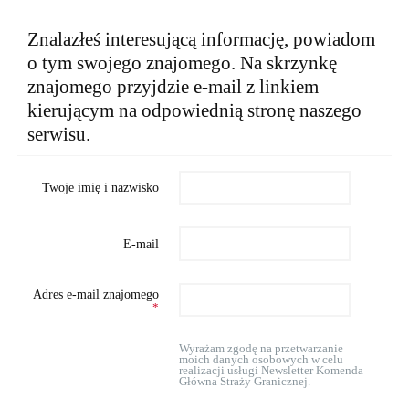
Znalazłeś interesującą informację, powiadom
o tym swojego znajomego. Na skrzynkę
znajomego przyjdzie e-mail z linkiem
kierującym na odpowiednią stronę naszego
serwisu.
Twoje imię i nazwisko
E-mail
Adres e-mail znajomego
*
Wyrażam zgodę na przetwarzanie
moich danych osobowych w celu
realizacji usługi Newsletter Komenda
Główna Straży Granicznej.